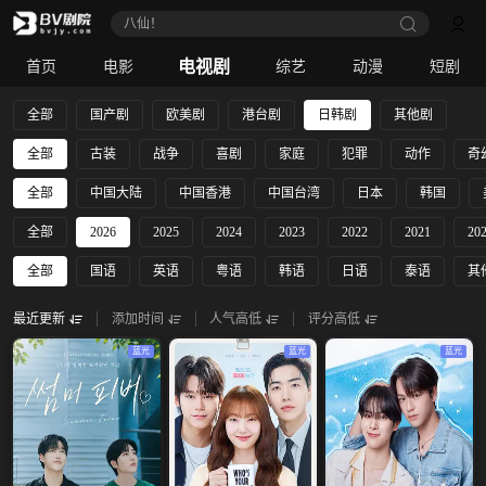
八仙！
电视剧
首页
电影
综艺
动漫
短剧
全部
国产剧
欧美剧
港台剧
日韩剧
其他剧
全部
古装
战争
喜剧
家庭
犯罪
动作
奇
全部
中国大陆
中国香港
中国台湾
日本
韩国
全部
2026
2025
2024
2023
2022
2021
20
全部
国语
英语
粤语
韩语
日语
泰语
其
最近更新
添加时间
人气高低
评分高低
蓝光
蓝光
蓝光