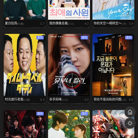
夏日狂热
我的偶像总裁
你的天空～晴转恋～
5.7
4.2
5.4
(01集)
(2/12)
(1/9)
蓝光
蓝光
蓝光
时光旅行老爸
杀手妈咪
现在不是出轨的问题
6.4
6.5
8.0
(01集)
(2/14)
(2/8)
蓝光
蓝光
蓝光