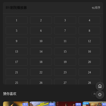
华决意携手初恋情人夏初开启新的生活，却遭陈二顺和陈母的阻挠。陈家被土匪
洗劫一空，褚韶华也在这次劫难中失去女儿，伤心不已的她独自出走上海。褚韶
BV剧院
播放器
排序
华在上海永新百货业绩突出，受经营奇才闻知秋之邀共同创业，逐步成长为胆略
过人、重诺守信的女商人。
1
2
3
4
5
6
7
8
9
10
11
12
13
14
15
16
17
18
19
20
21
22
23
24
25
26
27
28
29
30
31
32
猜你喜欢
换一换
33
34
35
36
蓝光
蓝光
蓝光
蓝