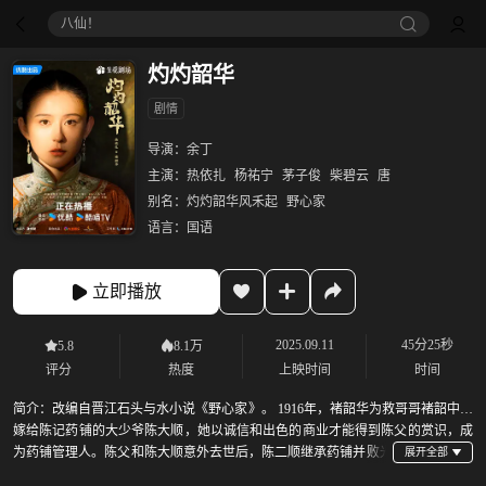
八仙！
灼灼韶华
剧情
导演：
余丁
主演：
热依扎
杨祐宁
茅子俊
柴碧云
唐
别名：
灼灼韶华风禾起
野心家
语言：
国语
立即播放
2025.09.11
45分25秒
5.8
8.1万
评分
热度
上映时间
时间
简介：
改编自晋江石头与水小说《野心家》。 1916年，褚韶华为救哥哥褚韶中而
嫁给陈记药铺的大少爷陈大顺，她以诚信和出色的商业才能得到陈父的赏识，成
为药铺管理人。陈父和陈大顺意外去世后，陈二顺继承药铺并败光
家财，药铺陷入绝境。褚韶华在艰辛努力下，开了华顺药铺养活一家老小。褚韶